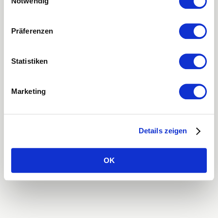
Notwendig
loading
mtel.ch
(see the
browser console
for more information).
Präferenzen
Statistiken
Marketing
Details zeigen
OK