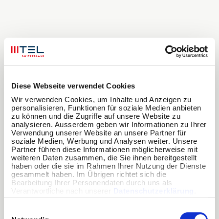
Diese Webseite verwendet Cookies
Wir verwenden Cookies, um Inhalte und Anzeigen zu 
personalisieren, Funktionen für soziale Medien anbieten 
zu können und die Zugriffe auf unsere Website zu 
analysieren. Ausserdem geben wir Informationen zu Ihrer 
Verwendung unserer Website an unsere Partner für 
soziale Medien, Werbung und Analysen weiter. Unsere 
Partner führen diese Informationen möglicherweise mit 
weiteren Daten zusammen, die Sie ihnen bereitgestellt 
haben oder die sie im Rahmen Ihrer Nutzung der Dienste 
gesammelt haben. Im Übrigen richtet sich die 
Bearbeitung Ihrer Personendaten durch uns als 
Verantwortliche nach unserer 
Datenschutzerklärung
.
Einwilligungsauswahl
Application error: a
client
-side exception has occurred while