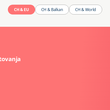
CH & EU
CH & Balkan
CH & World
utovanja