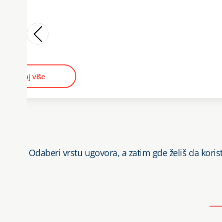
Saznaj više
Odaberi vrstu ugovora, a zatim gde želiš da korist