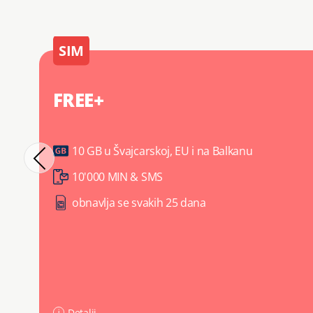
SIM
FREE+
10 GB u Švajcarskoj, EU i na Balkanu
10'000 MIN & SMS
obnavlja se svakih 25 dana
Detalji