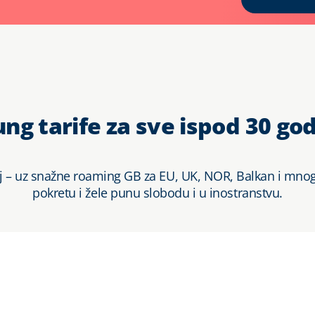
ng tarife za sve ispod 30 go
j – uz snažne roaming GB za EU, UK, NOR, Balkan i mnoge
pokretu i žele punu slobodu i u inostranstvu.