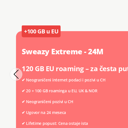
+100 GB u EU
Sweazy Extreme - 24M
120 GB EU roaming – za česta p
✔ Neograničeni internet podaci i pozivi u CH
✔
20 + 100 GB roaminga u EU, UK & NOR
✔
Neograničeni pozivi u CH
✔
Ugovor na 24 meseca
✔ Lifetime popust: Cena ostaje ista