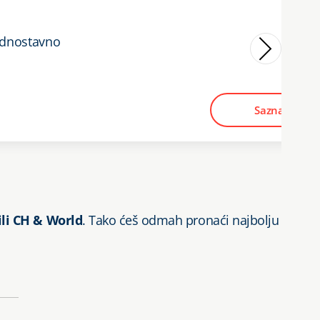
jednostavno
Saznaj više
ili CH & World
. Tako ćeš odmah pronaći najbolju