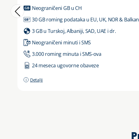
Neograničeni GB u CH
30 GB roming podataka u EU, UK, NOR & Balkan
3 GB u Turskoj, Albaniji, SAD, UAE i dr.
Neograničeni minuti i SMS
3.000 roming minuta i SMS-ova
24 meseca ugovorne obaveze
Detalji
P