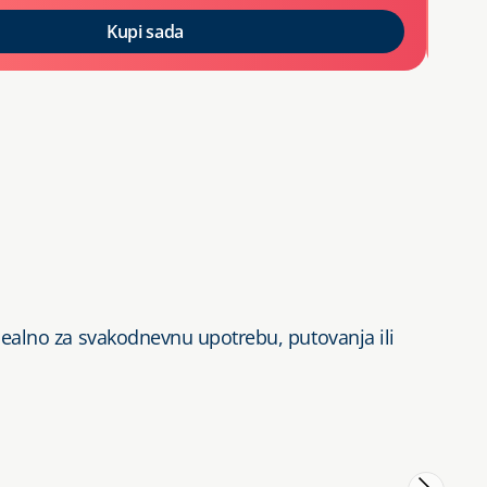
Kupi sada
De
Idealno za svakodnevnu upotrebu, putovanja ili