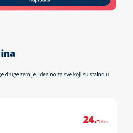
dina
 druge zemlje. Idealno za sve koji su stalno u
24.-
Yo
/Mes.