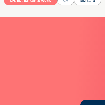
CH, EU, Balkan & World
CH
SIM Card