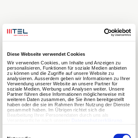
Diese Webseite verwendet Cookies
Wir verwenden Cookies, um Inhalte und Anzeigen zu 
personalisieren, Funktionen für soziale Medien anbieten 
zu können und die Zugriffe auf unsere Website zu 
analysieren. Ausserdem geben wir Informationen zu Ihrer 
Verwendung unserer Website an unsere Partner für 
soziale Medien, Werbung und Analysen weiter. Unsere 
Partner führen diese Informationen möglicherweise mit 
weiteren Daten zusammen, die Sie ihnen bereitgestellt 
haben oder die sie im Rahmen Ihrer Nutzung der Dienste 
gesammelt haben. Im Übrigen richtet sich die 
Bearbeitung Ihrer Personendaten durch uns als 
Verantwortliche nach unserer 
Datenschutzerklärung
.
Einwilligungsauswahl
Application error: a
client
-side exception has occurred while