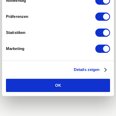
Notwendig
loading
mtel.ch
(see the
browser console
for more information).
Präferenzen
Statistiken
Marketing
Details zeigen
OK