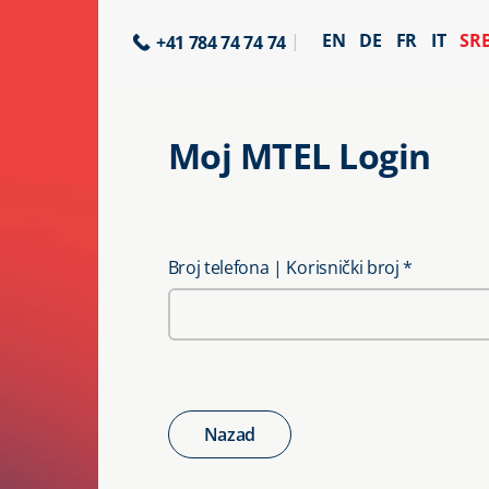
EN
DE
FR
IT
SR
+41 784 74 74 74
Moj MTEL Login
Broj telefona | Korisnički broj
*
Nazad