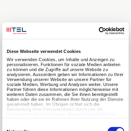
Diese Webseite verwendet Cookies
Wir verwenden Cookies, um Inhalte und Anzeigen zu 
personalisieren, Funktionen für soziale Medien anbieten 
zu können und die Zugriffe auf unsere Website zu 
analysieren. Ausserdem geben wir Informationen zu Ihrer 
Verwendung unserer Website an unsere Partner für 
soziale Medien, Werbung und Analysen weiter. Unsere 
Partner führen diese Informationen möglicherweise mit 
weiteren Daten zusammen, die Sie ihnen bereitgestellt 
haben oder die sie im Rahmen Ihrer Nutzung der Dienste 
gesammelt haben. Im Übrigen richtet sich die 
Bearbeitung Ihrer Personendaten durch uns als 
Verantwortliche nach unserer 
Datenschutzerklärung
.
Einwilligungsauswahl
Application error: a
client
-side exception has occurred while