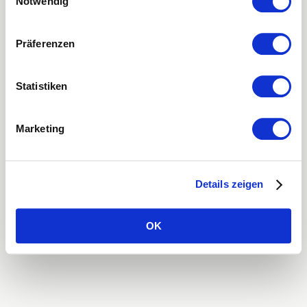
Notwendig
loading
mtel.ch
(see the
browser console
for more information).
Präferenzen
Statistiken
Marketing
Details zeigen
OK