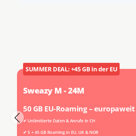
SUMMER DEAL: +45 GB in der EU
Sweazy M - 24M
50 GB EU-Roaming – europaweit
✔ Unlimitierte Daten & Anrufe in CH
✔
5 + 45 GB Roaming in EU, UK & NOR