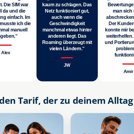
t. Die SIM war
kaum zu schlagen. Das
Bewertungen
l da und die
Netz funktioniert gut,
man sich 
ung einfach. Im
auch wenn die
abschrecken
musste ich die
Geschwindigkeit
Der Kunden
nmal manuell
manchmal etwas hinter
konnte mir be
ngeben.“
anderen liegt. Das
weiterhelfen.
Roaming überzeugt mit
und Portieru
vielen Ländern.“
problem
Alex
funktioni
JW
Amir
den Tarif, der zu deinem Alltag