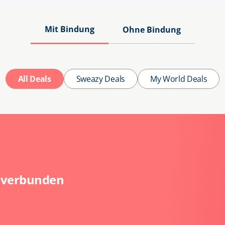
Mit Bindung
Ohne Bindung
All Deals
Sweazy Deals
My World Deals
 verbunden