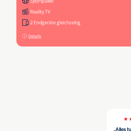
Sportpaket
Reality TV
2 Endgeräte gleichzeitig
Details
★
„Alles h