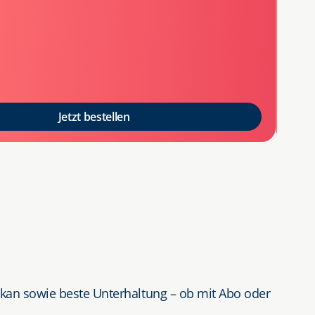
✔
Unl
✔
24 
✔ Lif
Jetzt bestellen
De
lkan sowie beste Unterhaltung – ob mit Abo oder