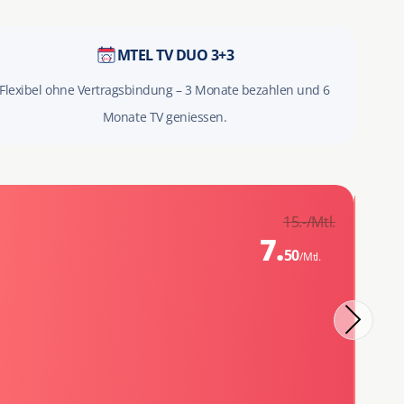
MTEL TV DUO 3+3
Flexibel ohne Vertragsbindung – 3 Monate bezahlen und 6
Monate TV geniessen.
-5
15.-
/Mtl.
7.
MT
50
/Mtl.
12
4
V