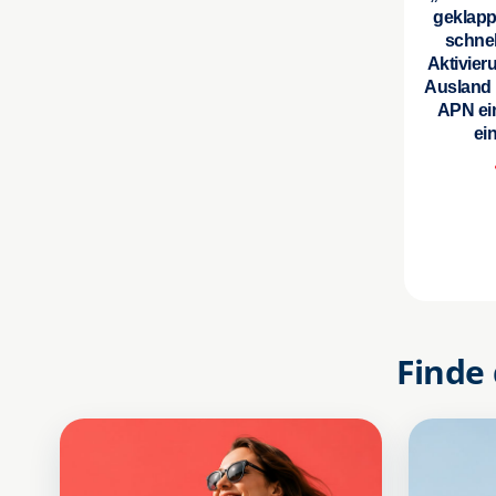
geklapp
schnel
Aktivier
Ausland 
APN ei
ei
Finde 