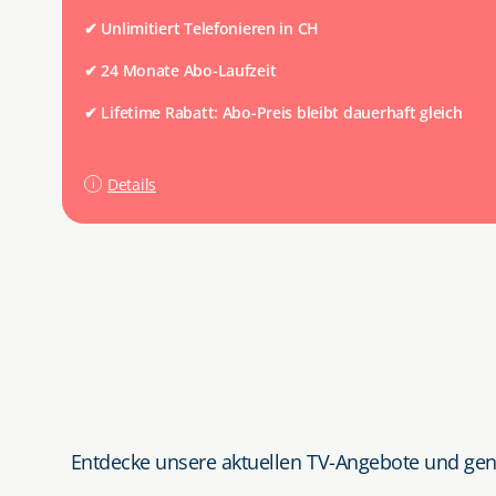
✔
Unlimitiert Telefonieren in CH
✔
24 Monate Abo-Laufzeit
✔
Lifetime Rabatt: Abo-Preis bleibt dauerhaft gleich
Details
Entdecke unsere aktuellen TV-Angebote und geni