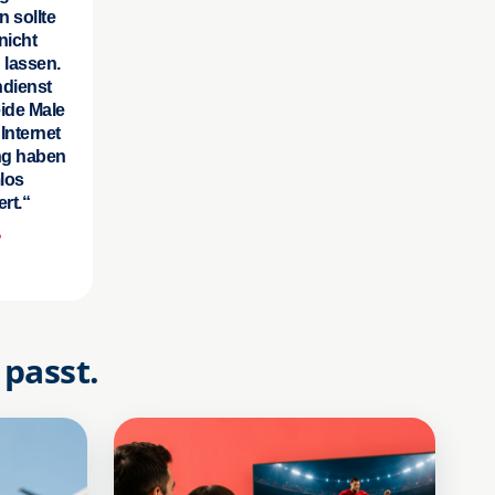
 sollte
nicht
 lassen.
dienst
ide Male
 Internet
ng haben
los
ert.“
 passt.