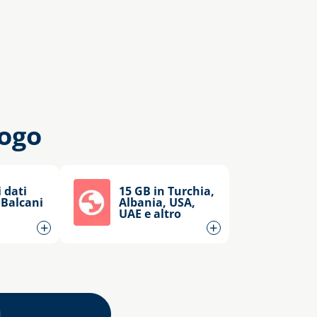
logo
 dati
15 GB in Turchia,
Balcani
Albania, USA,
UAE e altro
+
+
i