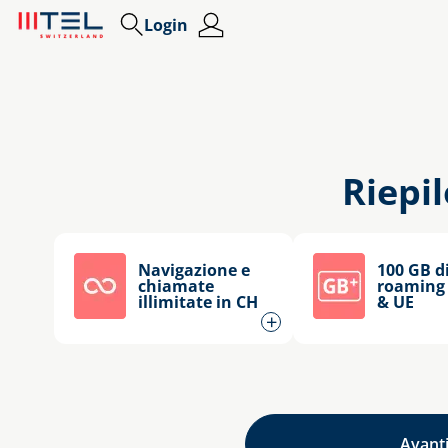
Login
Collegamenti rapidi
Riepi
Navigazione e
100 GB di
chiamate
roaming 
illimitate in CH
& UE
+
Avant