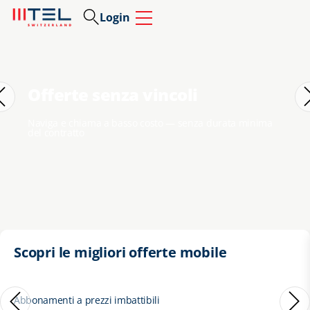
Login
Collegamenti rapidi
Offerte senza vincoli
Naviga e chiama a basso costo — senza durata minima
del contratto
Scopri le migliori offerte mobile
Abbonamenti a prezzi imbattibili