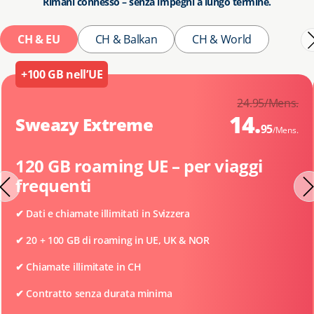
Rimani connesso – senza impegni a lungo termine.
CH & EU
CH & Balkan
CH & World
+100 GB nell’UE
24.
95
/Mens.
14.
Sweazy Extreme
95
/Mens.
120 GB roaming UE – per viaggi
frequenti
✔ Dati e chiamate illimitati in Svizzera
✔
20 + 100 GB di roaming in UE, UK & NOR
✔
Chiamate illimitate in CH
✔
Contratto senza durata minima