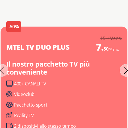
-50%
15.-
/Mens.
7.
MTEL TV DUO PLUS
50
/Mens.
Il nostro pacchetto TV più
conveniente
400+ CANALI TV
Videoclub
Pacchetto sport
Reality TV
2 dispositivi allo stesso tempo